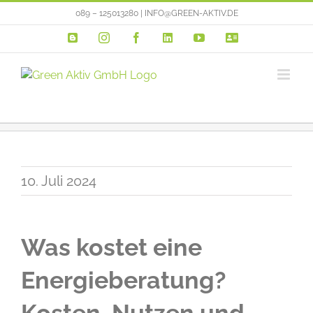
Zum
089 – 125013280 | INFO@GREEN-AKTIV.DE
Inhalt
Blogger
Instagram
Facebook
LinkedIn
YouTube
VERTRIEBSP
springen
10. Juli 2024
Was kostet eine
Energieberatung?