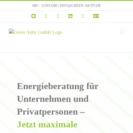
Zum
089 – 125013280 | INFO@GREEN-AKTIV.DE
Inhalt
Blogger
Instagram
Facebook
LinkedIn
YouTube
VERTRIEBSPA
springen
Energieberatung für
Unternehmen und
Privatpersonen –
Jetzt maximale