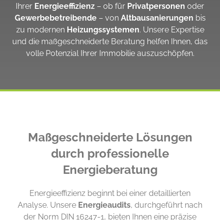
Ihrer
Energieeffizienz
– ob für
Privatpersonen
oder
Gewerbebetreibende
– von
Altbausanierungen
bis
zu modernen
Heizungssystemen
. Unsere Expertise
und die maßgeschneiderte Beratung helfen Ihnen, das
volle Potenzial Ihrer Immobilie auszuschöpfen.
Maßgeschneiderte Lösungen
durch professionelle
Energieberatung
Energieeffizienz beginnt bei einer detaillierten
Analyse. Unsere
Energieaudits
, durchgeführt nach
der Norm DIN 16247-1, bieten Ihnen eine präzise