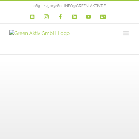
Zum
089 – 125013280 | INFO@GREEN-AKTIV.DE
Inhalt
Blogger
Instagram
Facebook
LinkedIn
YouTube
VERTRIEBSP
springen