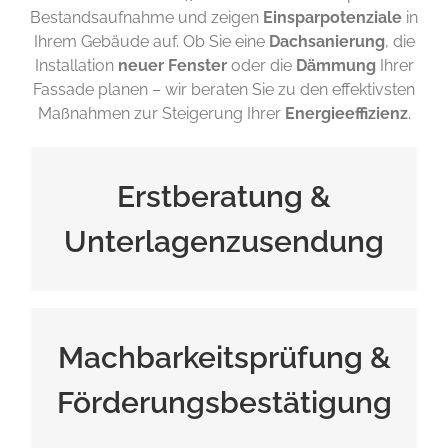
Bestandsaufnahme und zeigen
Einsparpotenziale
in
Ihrem Gebäude auf. Ob Sie eine
Dachsanierung
, die
Installation
neuer Fenster
oder die
Dämmung
Ihrer
Fassade planen – wir beraten Sie zu den effektivsten
Maßnahmen zur Steigerung Ihrer
Energieeffizienz
.
Erstberatung &
erforderlicher Dokumente.
Energieberatung; Versendung
Unterlagenzusendung
Vorstellung von Green Aktiv und
Machbarkeitsprüfung &
das BAFA.
Bestätigung der Förderung durch
Förderungsbestätigung
durch zertifizierten Energieberater;