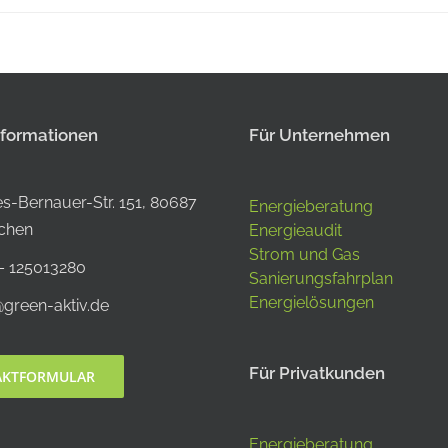
nformationen
Für Unternehmen
s-Bernauer-Str. 151, 80687
Energieberatung
chen
Energieaudit
Strom und Gas
– 125013280
Sanierungsfahrplan
Energielösungen
@green-aktiv.de
Für Privatkunden
AKTFORMULAR
Energieberatung