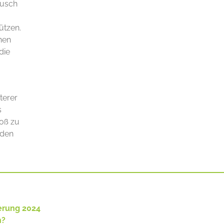
ausch
ützen.
nen
die
terer
s
oß zu
uden
erung 2024
n?