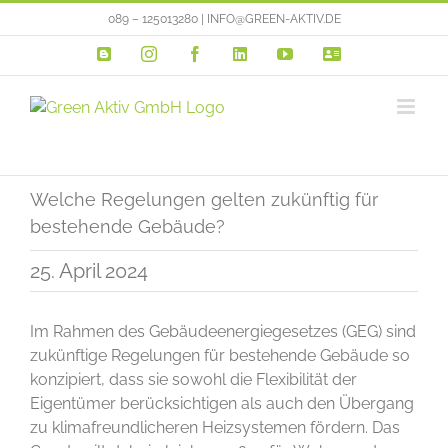
Zum
089 – 125013280 | INFO@GREEN-AKTIV.DE
Inhalt
Blogger
Instagram
Facebook
LinkedIn
YouTube
VERTRIEBSP
springen
Welche Regelungen gelten zukünftig für
bestehende Gebäude?
25. April 2024
Im Rahmen des Gebäudeenergiegesetzes (GEG) sind
zukünftige Regelungen für bestehende Gebäude so
konzipiert, dass sie sowohl die Flexibilität der
Eigentümer berücksichtigen als auch den Übergang
zu klimafreundlicheren Heizsystemen fördern. Das