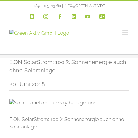
Zum
089 – 125013280 | INFO@GREEN-AKTIV.DE
Inhalt
Blogger
Instagram
Facebook
LinkedIn
YouTube
VERTRIEBSP
springen
E.ON SolarStrom: 100 % Sonnenenergie auch
ohne Solaranlage
20. Juni 2018
E.ON SolarStrom: 100 % Sonnenenergie auch ohne
Solaranlage