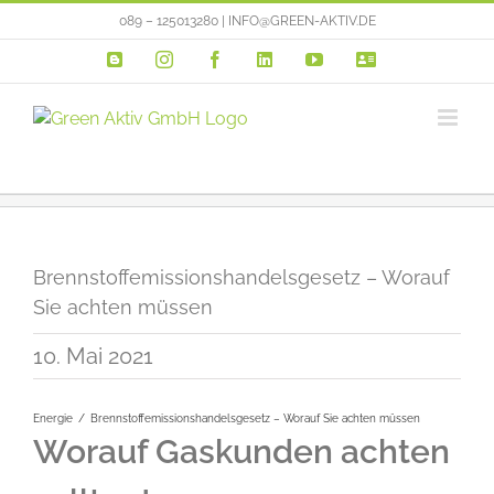
Zum
089 – 125013280 | INFO@GREEN-AKTIV.DE
Inhalt
Blogger
Instagram
Facebook
LinkedIn
YouTube
VERTRIEBSP
springen
Brennstoffemissionshandelsgesetz – Worauf
Sie achten müssen
10. Mai 2021
Energie
Brennstoffemissionshandelsgesetz – Worauf Sie achten müssen
Worauf Gaskunden achten