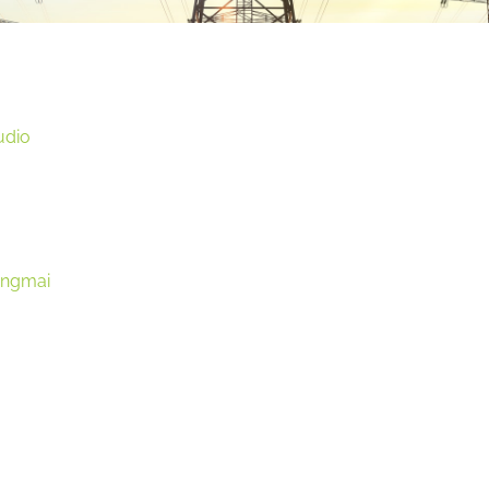
udio
iangmai