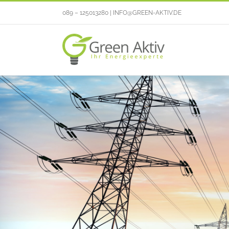
Zum
089 – 125013280 | INFO@GREEN-AKTIV.DE
Inhalt
springen