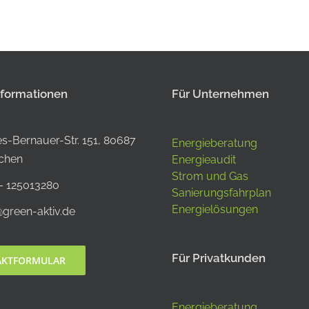
nformationen
Für Unternehmen
s-Bernauer-Str. 151, 80687
Energieberatung
chen
Energieaudit
Strom und Gas
– 125013280
Sanierungsfahrplan
Energielösungen
@green-aktiv.de
Für Privatkunden
AKTFORMULAR
Energieberatung