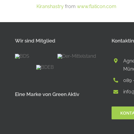
Kiranshastry
from
www.flaticon.com
Wir sind Mitglied
Kontakti
Agne
Mün
089 
info
Eine Marke von Green Aktiv
KONT